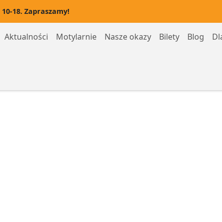
 10-18. Zapraszamy!
Aktualności
Motylarnie
Nasze okazy
Bilety
Blog
Dl
Motylarnia Hel
Motylarnia Rozewie