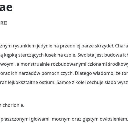
nae
RII
źnym rysunkiem jedynie na przedniej parze skrzydeł. Chara
ą kępką sterczących łusek na czole. Swoista jest budowa ic
twoymi, a monstrualnie rozbudowanymi członami środkowy
 oraz ich narządów pomocniczych. Dlatego wiadomo, że tor
az lejkokształtne ostium. Samce z kolei cechuje słabo wysz
 chorionie.
i, spłaszczonymi głowami, mocnym oraz gęstym owłosieniem