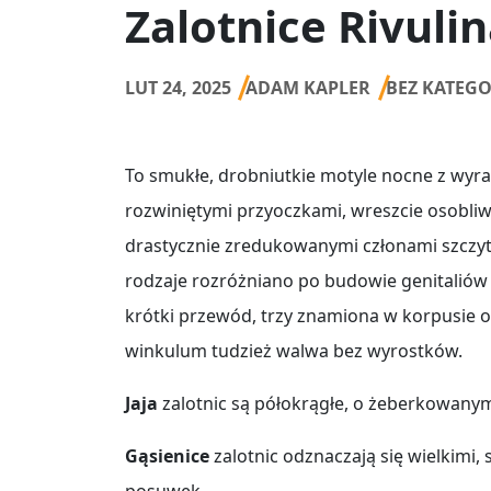
Zalotnice Rivuli
LUT 24, 2025
ADAM KAPLER
BEZ KATEGO
To smukłe, drobniutkie motyle nocne z wyra
rozwiniętymi przyoczkami, wreszcie osobliw
drastycznie zredukowanymi członami szczy
rodzaje rozróżniano po budowie genitaliów
krótki przewód, trzy znamiona w korpusie or
winkulum tudzież walwa bez wyrostków.
Jaja
zalotnic są półokrągłe, o żeberkowanym
Gąsienice
zalotnic odznaczają się wielkim