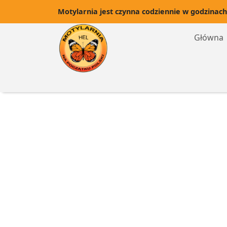
Motylarnia jest czynna codziennie w godzinach
Główna