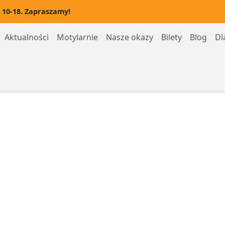
 10-18. Zapraszamy!
Aktualności
Motylarnie
Nasze okazy
Bilety
Blog
Dl
Motylarnia Hel
Motylarnia Rozewie