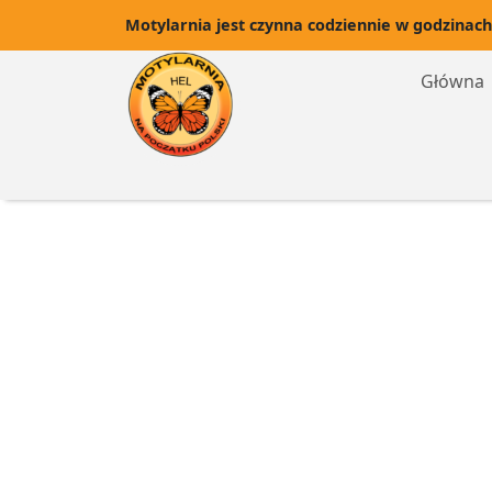
Motylarnia jest czynna codziennie w godzinach
Główna