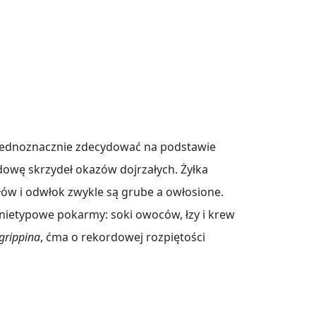
 jednoznacznie zdecydować na podstawie
dowę skrzydeł okazów dojrzałych. Żyłka
ułów i odwłok zwykle są grube a owłosione.
nietypowe pokarmy: soki owoców, łzy i krew
grippina
, ćma o rekordowej rozpiętości