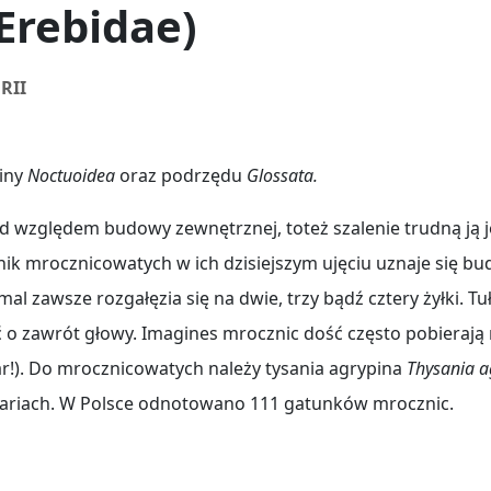
Erebidae)
RII
ziny
Noctuoidea
oraz podrzędu
Glossata.
d względem budowy zewnętrznej, toteż szalenie trudną ją
ik mrocznicowatych w ich dzisiejszym ujęciu uznaje się bu
mal zawsze rozgałęzia się na dwie, trzy bądź cztery żyłki. T
 o zawrót głowy. Imagines mrocznic dość często pobierają 
ar!). Do mrocznicowatych należy tysania agrypina
Thysania a
tariach. W Polsce odnotowano 111 gatunków mrocznic.