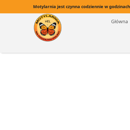
Motylarnia jest czynna codziennie w godzinach
Główna