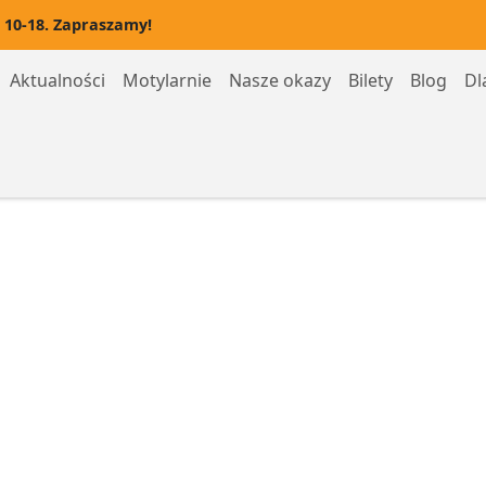
 10-18. Zapraszamy!
Aktualności
Motylarnie
Nasze okazy
Bilety
Blog
Dl
Motylarnia Hel
Motylarnia Rozewie