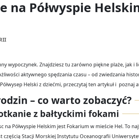
 na Półwyspie Helskim
RII
ny wypoczynek. Znajdziesz tu zarówno piękne plaże, jak i lic
ożliwości aktywnego spędzania czasu – od zwiedzania histo
ółwysep Helski z dziećmi, przeczytaj ten artykuł i poznaj at
rodzin – co warto zobaczyć?
otkanie z bałtyckimi fokami
 na Półwyspie Helskim jest Fokarium w mieście Hel. To naj
st częścią Stacji Morskiej Instytutu Oceanografii Uniwersyt