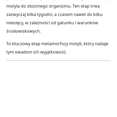
motyla do złożonego organizmu. Ten etap trwa
zazwyczaj kilka tygodni, a czasem nawet do kilku
miesięcy, w zależności od gatunku i warunków
środowiskowych.
To kluczowy etap metamorfozy motyli, który nadaje
tym owadom ich wyjątkowość.
Etap 4: Dorosły motyl – piękno i
reprodukcja
Po zakończeniu przemian, z poczwarki wykluwa się
imago
– dorosły motyl. Ten etap cyklu życia to
kulminacja całej metamorfozy. Dorosły osobnik jest
gotowy do rozrodu i poszukiwania partnera.