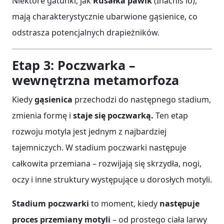
Niektóre gatunki, jak
Rusałka pawik
(Inachis io),
mają charakterystycznie ubarwione gąsienice, co
odstrasza potencjalnych drapieżników.
Etap 3: Poczwarka –
wewnętrzna metamorfoza
Kiedy
gąsienica
przechodzi do następnego stadium,
zmienia formę i
staje się poczwarką.
Ten etap
rozwoju motyla jest jednym z najbardziej
tajemniczych. W stadium poczwarki następuje
całkowita przemiana – rozwijają się skrzydła, nogi,
oczy i inne struktury występujące u dorosłych motyli.
Stadium poczwarki
to moment, kiedy
następuje
proces przemiany motyli
– od prostego ciała larwy