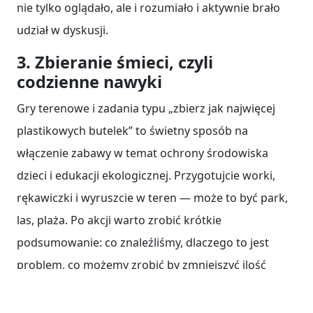
nie tylko oglądało, ale i rozumiało i aktywnie brało
udział w dyskusji.
3. Zbieranie śmieci, czyli
codzienne nawyki
Gry terenowe i zadania typu „zbierz jak najwięcej
plastikowych butelek” to świetny sposób na
włączenie zabawy w temat ochrony środowiska
dzieci i edukacji ekologicznej. Przygotujcie worki,
rękawiczki i wyruszcie w teren — może to być park,
las, plaża. Po akcji warto zrobić krótkie
podsumowanie: co znaleźliśmy, dlaczego to jest
problem, co możemy zrobić by zmniejszyć ilość
odpadów. Dzięki temu dzieci poznają problem „na
żywo” i przestaje to być zwykłą lekcją teoretyczną.