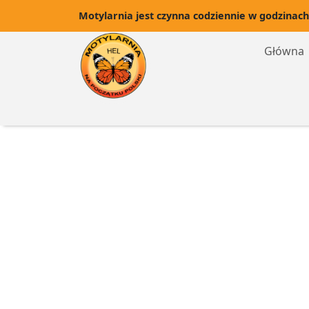
Motylarnia jest czynna codziennie w godzinach
Główna