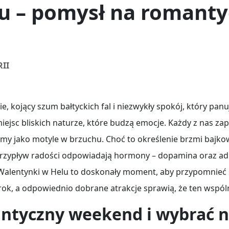
u – pomysł na romant
II
, kojący szum bałtyckich fal i niezwykły spokój, który pa
jsc bliskich naturze, które budzą emocje. Każdy z nas za
my jako motyle w brzuchu. Choć to określenie brzmi bajko
przypływ radości odpowiadają hormony – dopamina oraz adr
Walentynki w Helu to doskonały moment, aby przypomnieć s
, a odpowiednio dobrane atrakcje sprawią, że ten wspólny
ntyczny weekend i wybrać na