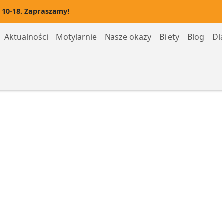
 10-18. Zapraszamy!
Aktualności
Motylarnie
Nasze okazy
Bilety
Blog
Dl
Motylarnia Hel
Motylarnia Rozewie