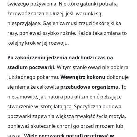
świeżego pożywienia. Niektóre gatunki potrafią
żerować znacznie dłużej, jeśli warunki są
niesprzyjające. Gąsienica musi zrzucić skórę kilka
razy, ponieważ szybko rośnie. Każda taka zmiana to
kolejny krok w jej rozwoju.
Po zakończeniu jedzenia nadchodzi czas na
stadium poczwarki.
W tym stanie owad nie pobiera
już żadnego pokarmu.
Wewnątrz kokonu
dokonuje
się niemalże całkowita
przebudowa organizmu
. To
niesamowite, jak natura potrafi zmienić pełzające
stworzenie w istotę latającą. Specyficzna budowa
poczwarki zapewnia większą trwałość życia motyla,
ponieważ skutecznie chroni go przed mrozem lub
suszą.
Wiele poczwarek potrafi przetrwać w