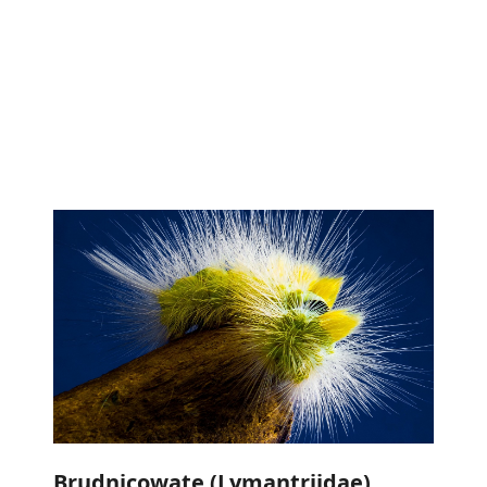
Brudnicowate (Lymantriidae)