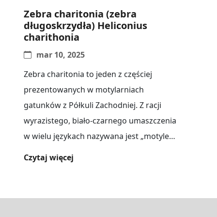
Zebra charitonia (zebra
długoskrzydła) Heliconius
charithonia
mar 10, 2025
Zebra charitonia to jeden z częściej
prezentowanych w motylarniach
gatunków z Półkuli Zachodniej. Z racji
wyrazistego, biało-czarnego umaszczenia
w wielu językach nazywana jest „motylem-
zebrą”. Słynie z grupowego nocowania,
Czytaj więcej
niezwykłej długowieczności[...]