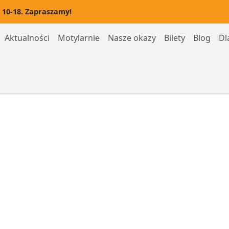
 10-18. Zapraszamy!
Aktualności
Motylarnie
Nasze okazy
Bilety
Blog
Dl
Motylarnia Hel
Motylarnia Rozewie