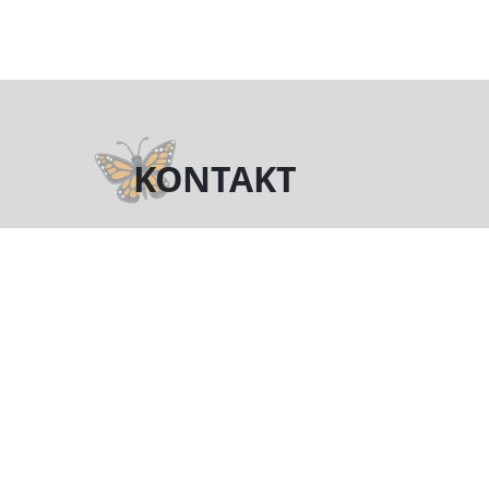
KONTAKT
Telefon
(+48) 722 016 829
motyl