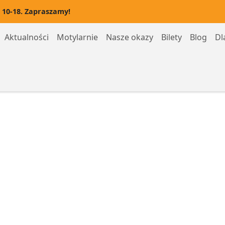
 10-18. Zapraszamy!
Aktualności
Motylarnie
Nasze okazy
Bilety
Blog
Dl
Motylarnia Hel
Motylarnia Rozewie