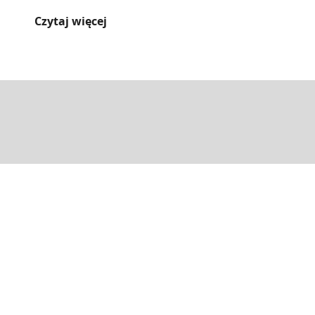
wypad, warto zapoznać[...]
Czytaj więcej
E-mail
Adres
Motylarnia
arnia.hel@gmail.com
ul. Kuracyjna 1
84-150 Hel