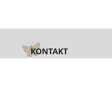
KONTAKT
Telefon
(+48) 722 016 829
motyl