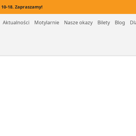
 10-18. Zapraszamy!
Aktualności
Motylarnie
Nasze okazy
Bilety
Blog
Dl
Motylarnia Hel
Motylarnia Rozewie