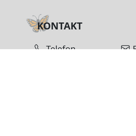
KONTAKT
Telefon
(+48) 722 016 829
motyl
NASI PARTNERZY