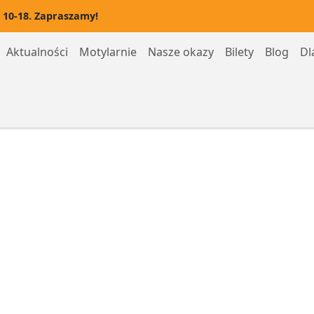
 10-18. Zapraszamy!
Aktualności
Motylarnie
Nasze okazy
Bilety
Blog
Dl
Motylarnia Hel
Motylarnia Rozewie