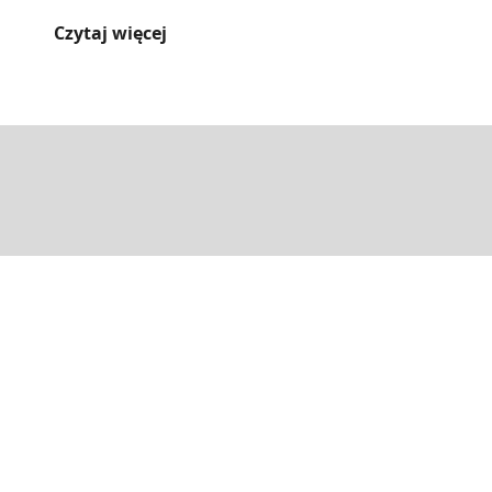
zadbać[...]
Czytaj więcej
E-mail
Adres
Motylarnia
arnia.hel@gmail.com
ul. Kuracyjna 1
84-150 Hel