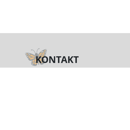
KONTAKT
Telefon
(+48) 722 016 829
motyl