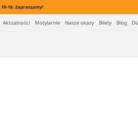
 10-18. Zapraszamy!
Aktualności
Motylarnie
Nasze okazy
Bilety
Blog
Dl
Motylarnia Hel
Motylarnia Rozewie