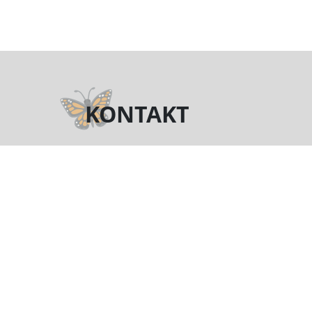
KONTAKT
Telefon
(+48) 722 016 829
motyl