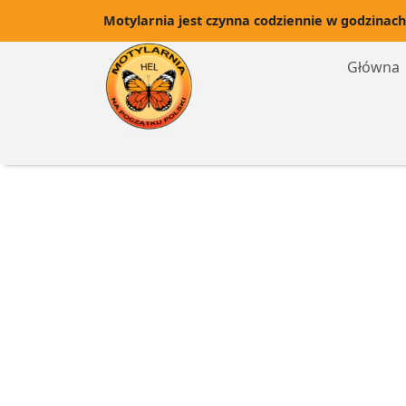
Motylarnia jest czynna codziennie w godzinach
Główna