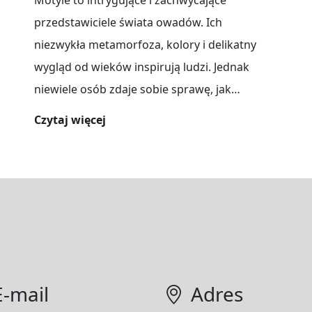
Motyle to intrygujące i zachwycające
przedstawiciele świata owadów. Ich
niezwykła metamorfoza, kolory i delikatny
wygląd od wieków inspirują ludzi. Jednak
niewiele osób zdaje sobie sprawę, jak
skomplikowany i zróżnicowany jest[...]
Czytaj więcej
E-mail
Adres