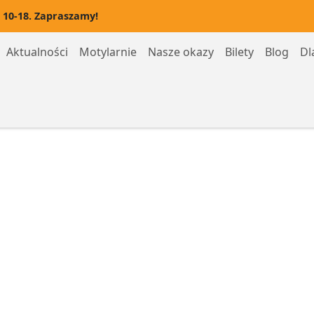
 10-18. Zapraszamy!
Aktualności
Motylarnie
Nasze okazy
Bilety
Blog
Dl
Motylarnia Hel
Motylarnia Rozewie