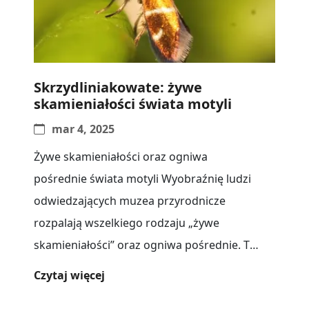
Skrzydliniakowate: żywe
skamieniałości świata motyli
mar 4, 2025
Żywe skamieniałości oraz ogniwa
pośrednie świata motyli Wyobraźnię ludzi
odwiedzających muzea przyrodnicze
rozpalają wszelkiego rodzaju „żywe
skamieniałości” oraz ogniwa pośrednie. Te
pierwsze wyglądają tak samo jak ich
Czytaj więcej
przodkowie przed milionami[...]