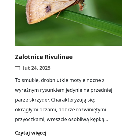
Zalotnice Rivulinae
lut 24, 2025
To smukłe, drobniutkie motyle nocne z
wyraźnym rysunkiem jedynie na przedniej
parze skrzydeł. Charakteryzują się:
okrągłymi oczami, dobrze rozwiniętymi
przyoczkami, wreszcie osobliwą kępką
sterczących łusek na czole. Swoista jest
Czytaj więcej