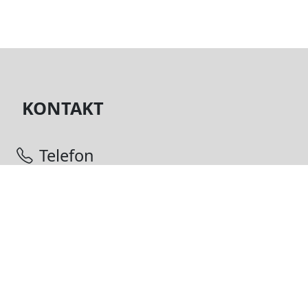
budowa[...]
KONTAKT
Telefon
(+48) 722 016 829
E-mail
motylarnia.hel@gmail.com
Adres