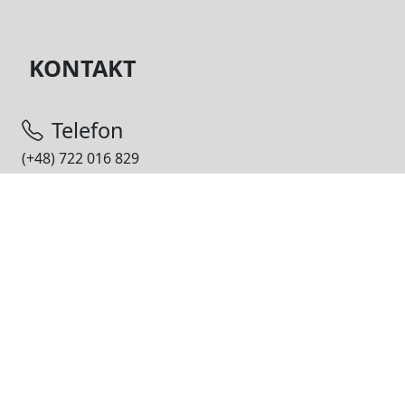
KONTAKT
Telefon
(+48) 722 016 829
E-mail
motylarnia.hel@gmail.com
Adres
Motylarnia
ul. Kuracyjna 1