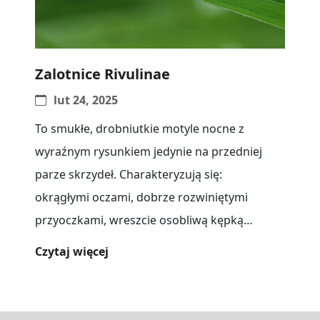
Zalotnice Rivulinae
lut 24, 2025
To smukłe, drobniutkie motyle nocne z
wyraźnym rysunkiem jedynie na przedniej
parze skrzydeł. Charakteryzują się:
okrągłymi oczami, dobrze rozwiniętymi
przyoczkami, wreszcie osobliwą kępką
sterczących łusek na czole. Swoista jest
Czytaj więcej
budowa[...]